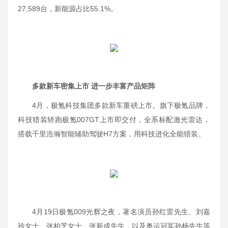
27,589台，新能源占比55.1%。
多款新车密集上市 进一步丰富产品矩阵
4月，极氪科技集团多款新车重磅上市。旗下极氪品牌，
科技猎装轿跑极氪007GT上市即交付，全系标配激光雷达，
搭载千里浩瀚智能辅助驾驶H7方案，用科技进化全能猎装。
4月19日极氪009光辉之夜，著名演员孙红雷先生、刘嘉
玲女士、张柏芝女士、张新成先生，以及奥运冠军孙杨先生等