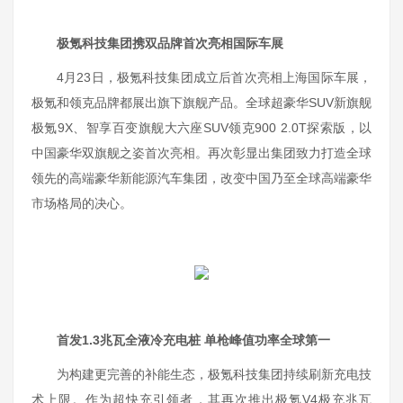
极氪科技集团携双品牌首次亮相国际车展
4月23日，极氪科技集团成立后首次亮相上海国际车展，
极氪和领克品牌都展出旗下旗舰产品。全球超豪华SUV新旗舰
极氪9X、智享百变旗舰大六座SUV领克900 2.0T探索版，以
中国豪华双旗舰之姿首次亮相。再次彰显出集团致力打造全球
领先的高端豪华新能源汽车集团，改变中国乃至全球高端豪华
市场格局的决心。
首发1.3兆瓦全液冷充电桩 单枪峰值功率全球第一
为构建更完善的补能生态，极氪科技集团持续刷新充电技
术上限。作为超快充引领者，其再次推出极氪V4极充兆瓦