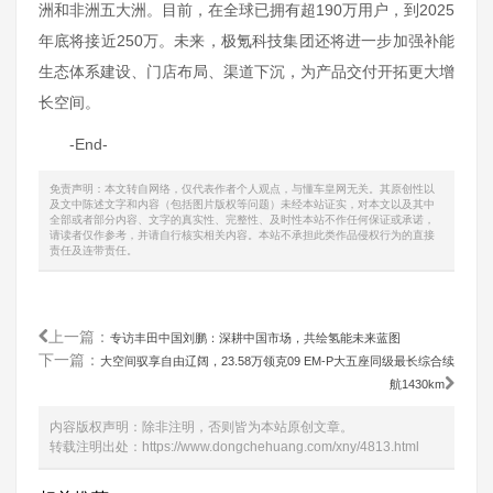
洲和非洲五大洲。目前，在全球已拥有超190万用户，到2025
年底将接近250万。未来，极氪科技集团还将进一步加强补能
生态体系建设、门店布局、渠道下沉，为产品交付开拓更大增
长空间。
-End-
免责声明：本文转自网络，仅代表作者个人观点，与懂车皇网无关。其原创性以
及文中陈述文字和内容（包括图片版权等问题）未经本站证实，对本文以及其中
全部或者部分内容、文字的真实性、完整性、及时性本站不作任何保证或承诺，
请读者仅作参考，并请自行核实相关内容。本站不承担此类作品侵权行为的直接
责任及连带责任。
上一篇：
专访丰田中国刘鹏：深耕中国市场，共绘氢能未来蓝图
下一篇：
大空间驭享自由辽阔，23.58万领克09 EM-P大五座同级最长综合续
航1430km
内容版权声明：除非注明，否则皆为本站原创文章。
转载注明出处：
https://www.dongchehuang.com/xny/4813.html