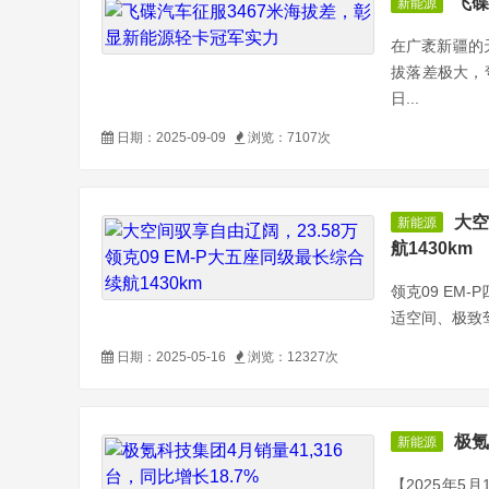
飞碟
新能源
在广袤新疆的
拔落差极大，
日...
日期：2025-09-09
浏览：7107次
大空
新能源
航1430km
领克09 EM
适空间、极致驾
日期：2025-05-16
浏览：12327次
极氪
新能源
【2025年