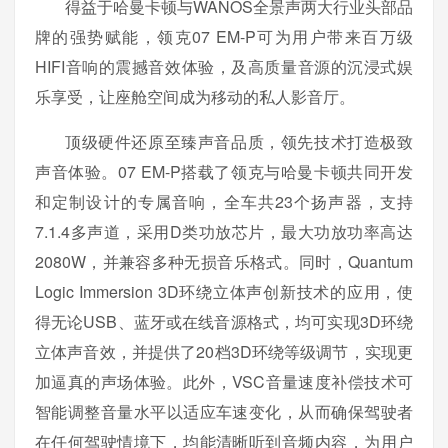
得益于哈曼卡顿与WANOS全景声两大行业头部品
牌的强势赋能，领克07 EM-P可为用户带来百万级
HIFI音响的震撼音效体验，及高质量音源的沉浸式娱
乐享受，让座舱空间成为移动的私人影音厅。
顶级硬件还原至臻声音品质，领先技术打造极致
声音体验。07 EM-P搭载了领克与哈曼卡顿共同开发
和定制设计的专属音响，全车共23个扬声器，支持
7.1.4多声道，采用D类功放芯片，最大功放功率高达
2080W，并兼容多种无损音乐格式。同时，Quantum
Logic Immersion 3D环绕立体声创新技术的应用，使
得无论USB、蓝牙或在线音源格式，均可实现3D环绕
立体声音效，并提供了20档3D环绕等级调节，实现更
加逼真的声场体验。此外，VSC音量速度补偿技术可
智能调整音量水平以适应车速变化，从而确保驾驶者
在任何驾驶情境下，均能清晰听到音频内容，为用户