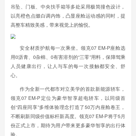
吊坠、门板、中央扶手箱等多处采用极简撞色设计，
以亮橙色点缀白调内饰，凸显座舱运动感的同时，提
高整车精致美感，带来视觉上的愉悦。
安全材质护航每一次乘坐。领克07 EM-P座舱选
用0沥青、0杂棉、0有害溶剂的“三零”用料，保障驾乘
人员健康出行，让人与车的每一次接触都安全、舒
心。
作为全新一代都市对立美学的首款新能源轿车，
领克07 EM-P定位为豪华智享超电轿车，以同级首
创“四座同享”多维体验理念打造了50万内座舱卷王，
不断刷新同级价值标杆新高度。领克07 EM-P将于5月
份正式上市，期待为用户带来更多豪华智享的出行体
验。