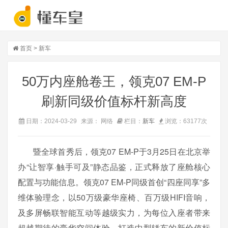
首页
>
新车
50万内座舱卷王，领克07 EM-P
刷新同级价值标杆新高度
日期：2024-03-29
来源： 网络
栏目：
新车
浏览：
63177
次
暨全球首秀后，领克07 EM-P于3月25日在北京举
办“让智享·触手可及”静态品鉴，正式释放了座舱核心
配置与功能信息。领克07 EM-P同级首创“四座同享”多
维体验理念，以50万级豪华座椅、百万级HIFI音响，
及多屏畅联智能互动等越级实力，为每位入座者带来
超越期待的豪华空间体验，打造中型轿车的新价值标