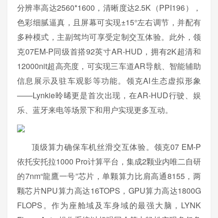
分辨率高达2560*1600，清晰度达2.5K（PPI196），
色彩细腻逼真，且屏幕可实现±15°左右调节，并配有
多种模式，主副驾均可享受定制交互体验。此外，领
克07EM-P同级首搭92英寸AR-HUD，拥有2K超清和
12000nit超高亮度，可实现三车道AR导航、智能辅助
信息展示及驻车观影等功能。领克AI生态虚拟形象
——Lynkie昤晞更是首次出现，在AR-HUD行驶、娱
乐、蓝牙来电等场景下和用户实现更多互动。
顶级算力确保车机丝滑交互体验。领克07 EM-P
依托安托拉1000 Pro计算平台，集成2颗业内唯二自研
的7nm“龍鷹一号”芯片，单颗算力比肩高通8155，两
颗芯片NPU算力高达16TOPS，GPU算力高达1800G
FLOPS。作为座舱域及车身域的最强大脑，LYNK