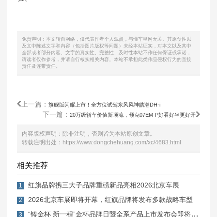
免责声明：本文转自网络，仅代表作者个人观点，与懂车皇网无关。其原创性以
及文中陈述文字和内容（包括图片版权等问题）未经本站证实，对本文以及其中
全部或者部分内容、文字的真实性、完整性、及时性本站不作任何保证或承诺，
请读者仅作参考，并请自行核实相关内容。本站不承担此类作品侵权行为的直接
责任及连带责任。
上一篇：
旗舰版闪耀上市！全方位试驾东风风神皓瀚DH-i
下一篇：
20万级轿车价值新顶流，领克07EM-P好看好坐更好开
内容版权声明：除非注明，否则皆为本站原创文章。
转载注明出处：
https://www.dongchehuang.com/xc/4683.html
相关推荐
红旗品牌携三大子品牌重磅新品亮相2026北京车展
1
2026北京车展即将开幕，红旗品牌将发布多款战略车型
2
“铸金杯 新一程”金杯品牌日暨全系产品上市发布会即将启幕
3