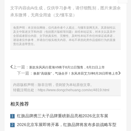
文字内容由Ai生成，仅供学习参考，请仔细甄别，图片来源
余
承东微博
，无商业用途（文/懂车皇）
免责声明：本文转自网络，仅代表作者个人观点，与懂车皇网无关。其原创性以
及文中陈述文字和内容（包括图片版权等问题）未经本站证实，对本文以及其中
全部或者部分内容、文字的真实性、完整性、及时性本站不作任何保证或承诺，
请读者仅作参考，并请自行核实相关内容。本站不承担此类作品侵权行为的直接
责任及连带责任。
上一篇：
新款东风风行星海V9将于8月11日预售，8月21日上市
下一篇：
焕新“高级脸”，气场全开！东风本田艾力绅8月26日即将上市
内容版权声明：除非注明，否则皆为本站原创文章。
转载注明出处：
https://www.dongchehuang.com/xc/4819.html
相关推荐
红旗品牌携三大子品牌重磅新品亮相2026北京车展
1
2026北京车展即将开幕，红旗品牌将发布多款战略车型
2