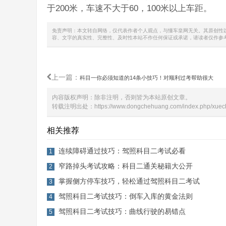
于200米，车速不大于60，100米以上车距。
免责声明：本文转自网络，仅代表作者个人观点，与懂车皇网无关。其原创性
容、文字的真实性、完整性、及时性本站不作任何保证或承诺，请读者仅作参
上一篇：
科目一你必须知道的14条小技巧！对顺利过考帮助很大
内容版权声明：除非注明，否则皆为本站原创文章。
转载注明出处：
https://www.dongchehuang.com/index.php/xuec
相关推荐
连续障碍通过技巧：驾照科目二考试必看
1
窄路掉头考试攻略：科目二通关秘籍大公开
2
掌握侧方停车技巧，轻松通过驾照科目二考试
3
驾照科目二考试技巧：倒车入库的黄金法则
4
驾照科目二考试技巧：曲线行驶的易错点
5