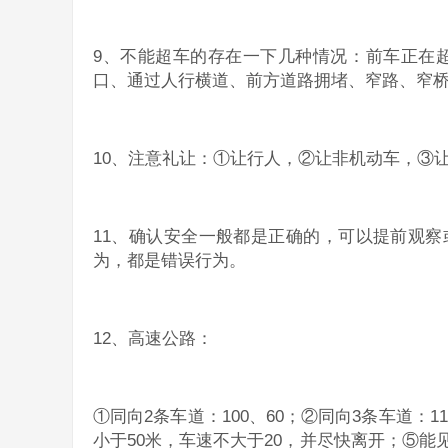
9、不能超车的存在一下几种情况：前车正在
口、通过人行横道、前方道路拥堵、窄路、窄
10、注意礼让：①让行人，②让非机动车，③
11、确认安全一般都是正确的，可以提前观察
为，都是错误行为。
12、高速公路：
①同向2条车道：100、60；②同向3条车道：11
小于50米，车速不大于20，并尽快离开；⑤能见