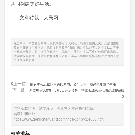
共同创建美好生活。
文章转载：人民网
免责声明：本文转自网络，仅代表作者个人观点，与懂车皇网无关。其原创性以
及文中陈述文字和内容（包括图片版权等问题）未经本站证实，对本文以及其中
全部或者部分内容、文字的真实性、完整性、及时性本站不作任何保证或承诺，
请读者仅作参考，并请自行核实相关内容。本站不承担此类作品侵权行为的直接
责任及连带责任。
上一篇：
姚安娜与总裁陈卓共同为用户交车，单日最高锁单量3508台
下一篇：
新款坦克500将于8月8日开启预售，搭载长城第三代辅助驾驶系统
内容版权声明：除非注明，否则皆为本站原创文章。
转载注明出处：
https://www.dongchehuang.com/index.php/xc/4808.html
相关推荐