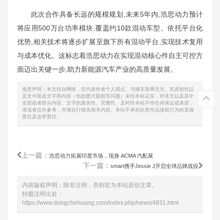
此次合作具备长远的规模规划,未来5年内,浩思动力预计
将应用500万台功率模块,覆盖约10款混动车型。依托平台化
优势,相关技术将逐步扩展至旗下所有混动平台,实现技术复用
与成本优化。这标志着浩思动力在实现混动核心件自主可控方
面迈出关键一步,助力新能源汽车产业的高质量发展。
免责声明：本文转自网络，仅代表作者个人观点，与懂车皇网无关。其原创性以
及文中陈述文字和内容（包括图片版权等问题）未经本站证实，对本文以及其中
全部或者部分内容、文字的真实性、完整性、及时性本站不作任何保证或承诺，
请读者仅作参考，并请自行核实相关内容。本站不承担此类作品侵权行为的直接
责任及连带责任。
上一篇：
浩思动力拓展印度市场，现身 ACMA 汽配展
下一篇：
smart携手Jessie J开启全球品牌战役
内容版权声明：除非注明，否则皆为本站原创文章。
转载注明出处：
https://www.dongchehuang.com/index.php/news/4831.html